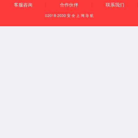
联
系
人：马先
十、网上查询
必威西汉姆联
上一篇
必威
下一篇
必威
走进必威西汉姆联
资讯中心
投资者专区
集团业务
官网入口
必威西汉姆联官网
必威西汉姆联官网
投资者热线
入口简介
入口动态
信息披露